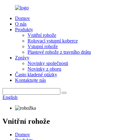
Domov
O nás
Produkty
Vnitřní rohože
Rolovací vstupní koberce
Vstupní rohože
Plastové rohože z travního drátu
Zprávy
Novinky společnosti
Novinky z oboru
Často kladené otázky
Kontaktujte nás
English
Vnitřní rohože
Domov