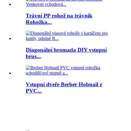
Trávní PP rohož na trávník
Rohožka...
Diagonální hromada DIY vstupní
brus...
Vstupní dveře Berber Hobnail z
PVC...