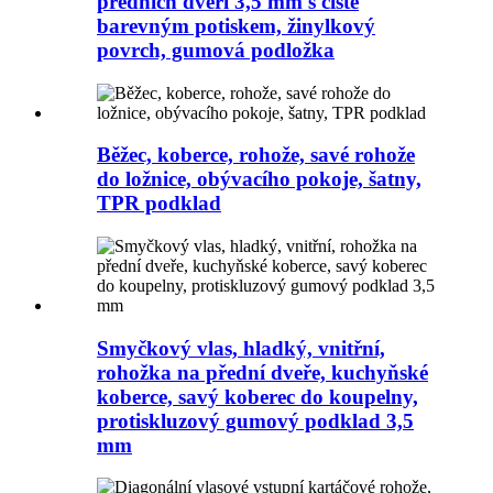
předních dveří 3,5 mm s čistě
barevným potiskem, žinylkový
povrch, gumová podložka
Běžec, koberce, rohože, savé rohože
do ložnice, obývacího pokoje, šatny,
TPR podklad
Smyčkový vlas, hladký, vnitřní,
rohožka na přední dveře, kuchyňské
koberce, savý koberec do koupelny,
protiskluzový gumový podklad 3,5
mm