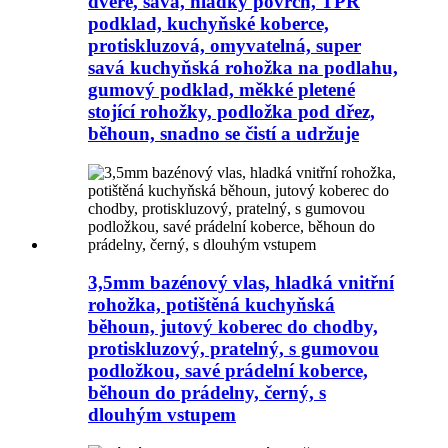
dveře, savá, hladký povrch, TPR
podklad, kuchyňské koberce,
protiskluzová, omyvatelná, super
savá kuchyňská rohožka na podlahu,
gumový podklad, měkké pletené
stojící rohožky, podložka pod dřez,
běhoun, snadno se čistí a udržuje
3,5mm bazénový vlas, hladká vnitřní
rohožka, potištěná kuchyňská
běhoun, jutový koberec do chodby,
protiskluzový, pratelný, s gumovou
podložkou, savé prádelní koberce,
běhoun do prádelny, černý, s
dlouhým vstupem