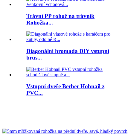
Trávní PP rohož na trávník
Rohožka...
Diagonální hromada DIY vstupní
brus...
Vstupní dveře Berber Hobnail z
PVC...