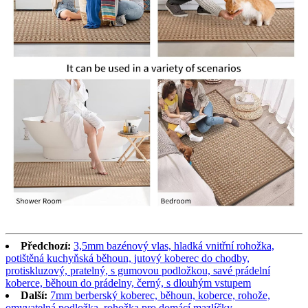
Předchozí:
3,5mm bazénový vlas, hladká vnitřní rohožka,
potištěná kuchyňská běhoun, jutový koberec do chodby,
protiskluzový, pratelný, s gumovou podložkou, savé prádelní
koberce, běhoun do prádelny, černý, s dlouhým vstupem
Další:
7mm berberský koberec, běhoun, koberce, rohože,
omyvatelná podložka, rohožka pro domácí mazlíčky