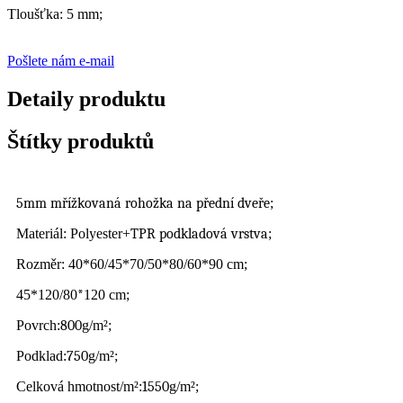
Tloušťka: 5 mm;
Pošlete nám e-mail
Detaily produktu
Štítky produktů
5mm mřížkovaná rohožka na přední dveře
;
Materiál: Polyester+
TPR podkladová vrstva
;
Rozměr: 40*60/45*70/50*80/60*90 cm;
45*120/80
*
120 cm;
Povrch:
800
g/m²;
Podklad:
750
g/m²;
Celková hmotnost/m²:
1550
g/m²;