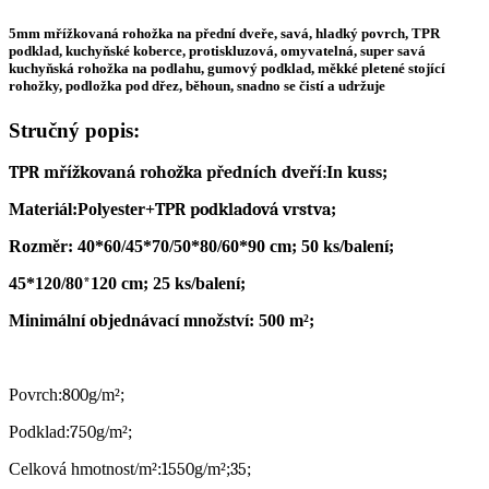
5mm mřížkovaná rohožka na přední dveře, savá, hladký povrch, TPR
podklad, kuchyňské koberce, protiskluzová, omyvatelná, super savá
kuchyňská rohožka na podlahu, gumový podklad, měkké pletené stojící
rohožky, podložka pod dřez, běhoun, snadno se čistí a udržuje
Stručný popis:
TPR mřížkovaná rohožka předních dveří:
In
kus
s;
Materiál:
Polyester
+
TPR podkladová vrstva
;
Rozměr: 40*60/45*70/50*80/60*90 cm; 50 ks/balení;
45*120/80
*
120 cm; 25 ks/balení;
Minimální objednávací množství: 500 m²;
Povrch:
800
g/m²;
Podklad:
750
g/m²;
Celková hmotnost/m²:
1550
g/m²;
35
;