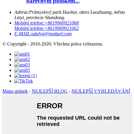
barevným potiskem...
Adresa:
Průmyslový park Haohai, okres Luozhuang, město
Linyi, provincie Shandong.
Mobilní telefon:
+8619969921068
Mobilní telefon:
+8619969921062
E-MAIL:
adalyn@matturf.com
© Copyright - 2010-2026: Všechna práva vyhrazena.
Mapa stránek
-
NEJLEPŠÍ BLOG
-
NEJLEPŠÍ VYHLEDÁVÁNÍ