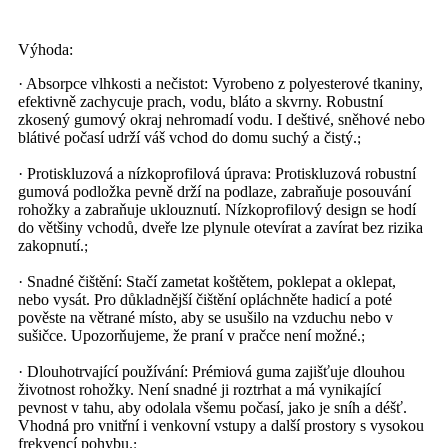
Výhoda:
· Absorpce vlhkosti a nečistot: Vyrobeno z polyesterové tkaniny,
efektivně zachycuje prach, vodu, bláto a skvrny. Robustní
zkosený gumový okraj nehromadí vodu. I deštivé, sněhové nebo
blátivé počasí udrží váš vchod do domu suchý a čistý.
;
· Protiskluzová a nízkoprofilová úprava: Protiskluzová robustní
gumová podložka pevně drží na podlaze, zabraňuje posouvání
rohožky a zabraňuje uklouznutí. Nízkoprofilový design se hodí
do většiny vchodů, dveře lze plynule otevírat a zavírat bez rizika
zakopnutí.
;
· Snadné čištění: Stačí zametat koštětem, poklepat a oklepat,
nebo vysát. Pro důkladnější čištění opláchněte hadicí a poté
pověste na větrané místo, aby se usušilo na vzduchu nebo v
sušičce. Upozorňujeme, že praní v pračce není možné.
;
· Dlouhotrvající používání: Prémiová guma zajišťuje dlouhou
životnost rohožky. Není snadné ji roztrhat a má vynikající
pevnost v tahu, aby odolala všemu počasí, jako je sníh a déšť.
Vhodná pro vnitřní i venkovní vstupy a další prostory s vysokou
frekvencí pohybu.
;