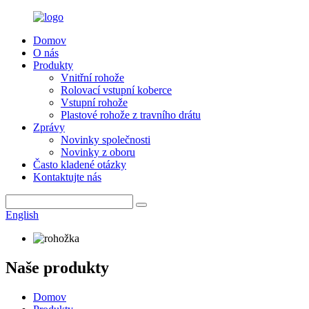
Domov
O nás
Produkty
Vnitřní rohože
Rolovací vstupní koberce
Vstupní rohože
Plastové rohože z travního drátu
Zprávy
Novinky společnosti
Novinky z oboru
Často kladené otázky
Kontaktujte nás
English
Naše produkty
Domov