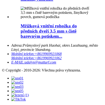
Mřížková vnitřní rohožka do
předních dveří 3,5 mm s čistě
barevným potiskem...
Adresa:
Průmyslový park Haohai, okres Luozhuang, město
Linyi, provincie Shandong.
Mobilní telefon:
+8619969921068
Mobilní telefon:
+8619969921062
E-MAIL:
adalyn@matturf.com
© Copyright - 2010-2026: Všechna práva vyhrazena.