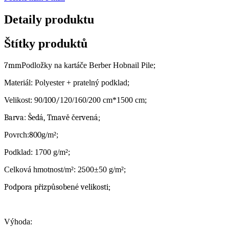
Detaily produktu
Štítky produktů
7mm
Podložky na kartáče Berber Hobnail Pile;
Materiál: Polyester + pratelný podklad;
Velikost: 90/
100/
120/160/200 cm*1500 cm;
Barva: Šedá, Tmavě červená;
Povrch:
800
g/m²;
Podklad: 1700 g/m²;
Celková hmotnost/m²: 2
5
00±50 g/m²;
Podpora přizpůsobené velikosti;
Výhoda: