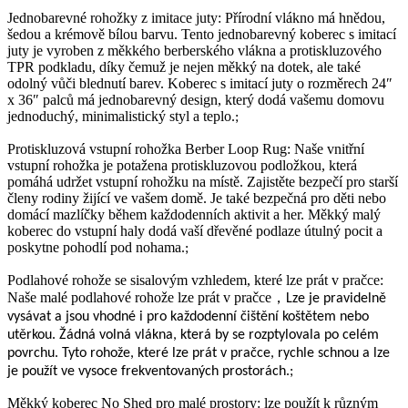
Jednobarevné rohožky z imitace juty: Přírodní vlákno má hnědou,
šedou a krémově bílou barvu. Tento jednobarevný koberec s imitací
juty je vyroben z měkkého berberského vlákna a protiskluzového
TPR podkladu, díky čemuž je nejen měkký na dotek, ale také
odolný vůči blednutí barev. Koberec s imitací juty o rozměrech 24″
x 36″ palců má jednobarevný design, který dodá vašemu domovu
jednoduchý, minimalistický styl a teplo.
;
Protiskluzová vstupní rohožka Berber Loop Rug: Naše vnitřní
vstupní rohožka je potažena protiskluzovou podložkou, která
pomáhá udržet vstupní rohožku na místě. Zajistěte bezpečí pro starší
členy rodiny žijící ve vašem domě. Je také bezpečná pro děti nebo
domácí mazlíčky během každodenních aktivit a her. Měkký malý
koberec do vstupní haly dodá vaší dřevěné podlaze útulný pocit a
poskytne pohodlí pod nohama.
;
Podlahové rohože se sisalovým vzhledem, které lze prát v pračce:
Naše malé podlahové rohože lze prát v pračce
，
Lze je pravidelně
vysávat a jsou vhodné i pro každodenní čištění koštětem nebo
utěrkou. Žádná volná vlákna, která by se rozptylovala po celém
povrchu. Tyto rohože, které lze prát v pračce, rychle schnou a lze
je použít ve vysoce frekventovaných prostorách.
;
Měkký koberec No Shed pro malé prostory: lze použít k různým