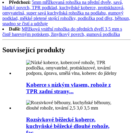
Předchozí:
5mm mřížkovaná rohožka na přední dveře, savá,
hladký povrch, TPR podklad, kuchyňské koberce, protiskluzová,
omyvatelná, super savá kuchyňská rohožka na podlahu, gumový
podklad, měkké pletené stojící rohožky, podložka pod dřez, běhoun,
snadno se čistí a udržuje
Další:
Mřížková vnitřní rohožka do předních dveří 3,5 mm s
čistě barevným potiskem, žinylkový povrch, gumová podložka
Související produkty
Koberce s nízkým vlasem, rohože z
TPR zadní strany...
Rozsivkové běžecké koberce,
kuchyňské běžecké dlouhé rohože,
fac...