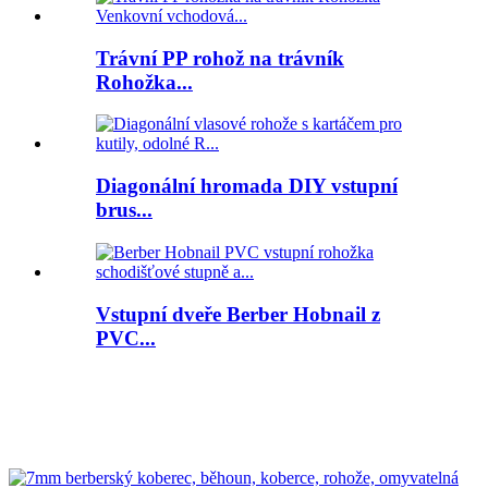
Trávní PP rohož na trávník
Rohožka...
Diagonální hromada DIY vstupní
brus...
Vstupní dveře Berber Hobnail z
PVC...