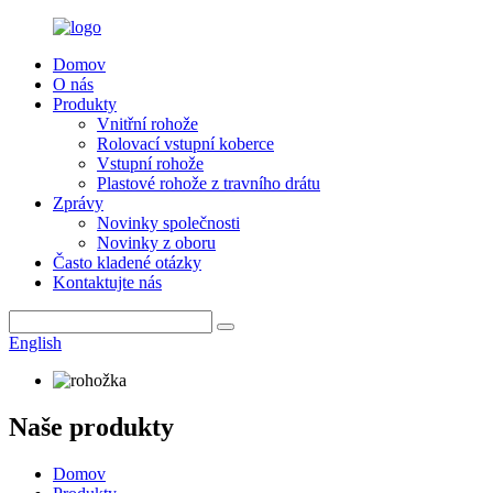
Domov
O nás
Produkty
Vnitřní rohože
Rolovací vstupní koberce
Vstupní rohože
Plastové rohože z travního drátu
Zprávy
Novinky společnosti
Novinky z oboru
Často kladené otázky
Kontaktujte nás
English
Naše produkty
Domov